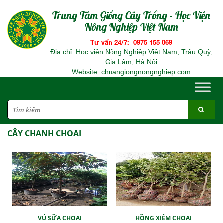
Trung Tâm Giống Cây Trồng - Học Viện
Nông Nghiệp Việt Nam
Tư vấn 24/7: 0975 155 069
Địa chỉ: Học viện Nông Nghiệp Việt Nam, Trâu Quỳ,
Gia Lâm, Hà Nội
Website: chuangiongnongnghiep.com
CÂY CHANH CHOAI
VÚ SỮA CHOAI
HỒNG XIÊM CHOAI