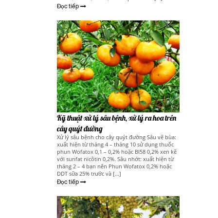
Đọc tiếp
Kỹ thuật xử lý sâu bệnh, xử lý ra hoa trên
cây quýt đường
Xử lý sâu bệnh cho cây quýt đường Sâu vẽ bùa:
xuất hiện từ tháng 4 – tháng 10 sử dụng thuốc
phun Wofatox 0,1 – 0,2% hoặc BI58 0,2% xen kẽ
với sunfat nicôtin 0,2%. Sâu nhớt: xuất hiện từ
tháng 2 – 4 bạn nên Phun Wofatox 0,2% hoặc
DDT sữa 25% trước và […]
Đọc tiếp