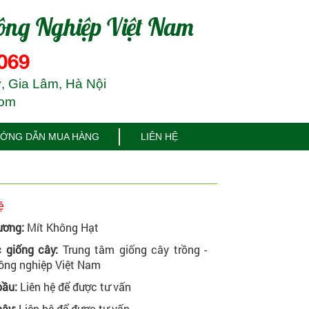
ông Nghiệp Việt Nam
069
, Gia Lâm, Hà Nội
com
ỚNG DẪN MUA HÀNG
LIÊN HỆ
ệ
ương:
Mít Không Hạt
 giống cây:
Trung tâm giống cây trồng -
ông nghiệp Việt Nam
bầu:
Liên hệ để được tư vấn
ây:
Liên hệ để được tư vấn