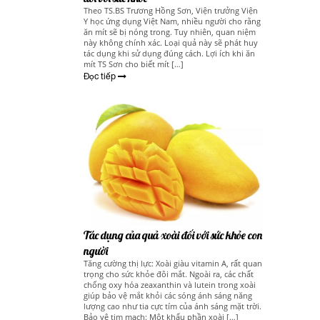
Theo TS.BS Trương Hồng Sơn, Viện trưởng Viện
Y học ứng dụng Việt Nam, nhiều người cho rằng
ăn mít sẽ bị nóng trong. Tuy nhiên, quan niệm
này không chính xác. Loại quả này sẽ phát huy
tác dụng khi sử dụng đúng cách. Lợi ích khi ăn
mít TS Sơn cho biết mít […]
Đọc tiếp
Tác dụng của quả xoài đối với sức khỏe con
người
Tăng cường thị lực: Xoài giàu vitamin A, rất quan
trọng cho sức khỏe đôi mắt. Ngoài ra, các chất
chống oxy hóa zeaxanthin và lutein trong xoài
giúp bảo vệ mắt khỏi các sóng ánh sáng năng
lượng cao như tia cực tím của ánh sáng mặt trời.
Bảo vệ tim mạch: Một khẩu phần xoài […]