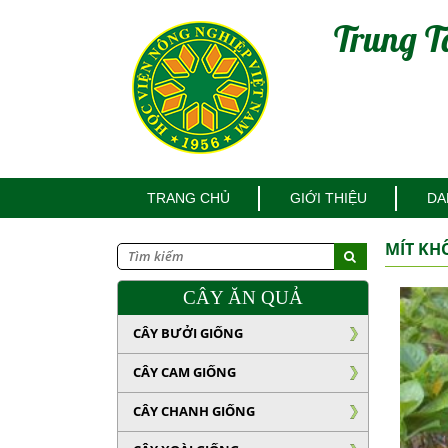
Trung T
TRANG CHỦ
GIỚI THIỆU
DA
MÍT KH
CÂY ĂN QUẢ
CÂY BƯỞI GIỐNG
CÂY CAM GIỐNG
CÂY CHANH GIỐNG