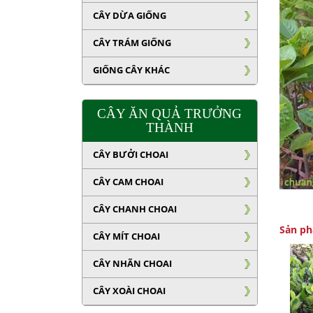
CÂY DỪA GIỐNG
CÂY TRÁM GIỐNG
GIỐNG CÂY KHÁC
CÂY ĂN QUẢ TRƯỞNG
THÀNH
CÂY BƯỞI CHOAI
CÂY CAM CHOAI
CÂY CHANH CHOAI
Sản ph
CÂY MÍT CHOAI
CÂY NHÃN CHOAI
CÂY XOÀI CHOAI