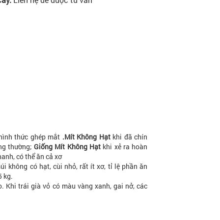
hình thức ghép mắt
.Mít Không Hạt
khi đã chín
ông thường;
Giống Mít Không Hạt
khi xẻ ra hoàn
hanh, có thể ăn cả xơ
 không có hạt, cùi nhỏ, rất ít xơ, tỉ lệ phần ăn
5 kg.
. Khi trái già vỏ có màu vàng xanh, gai nở, các