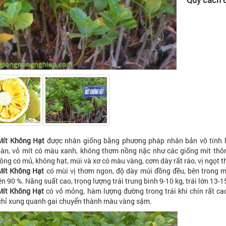
Mít Không Hạt
được nhân giống bằng phương pháp nhân bản vô tính 
oàn, vỏ mít có màu xanh, không thơm nồng nặc như các giống mít th
ông có mủ, không hạt, múi và xơ có màu vàng, cơm dày rất ráo, vị ngọt t
Mít Không Hạt
có mùi vị thơm ngon, độ dày múi đồng đều, bên trong múi
ên 90 %. Năng suất cao, trọng lượng trái trung bình 9-10 kg, trái lớn 13-1
Mít Không Hạt
có vỏ mỏng, hàm lượng đường trong trái khi chín rất cao
hỉ xung quanh gai chuyển thành màu vàng sậm.