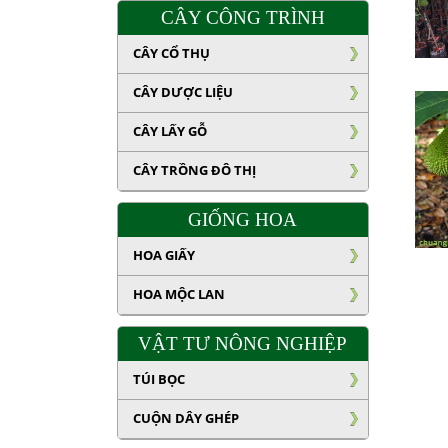
CÂY CÔNG TRÌNH
CÂY CỔ THỤ
CÂY DƯỢC LIỆU
CÂY LẤY GỖ
CÂY TRỒNG ĐÔ THỊ
GIỐNG HOA
HOA GIẤY
HOA MỘC LAN
VẬT TƯ NÔNG NGHIỆP
TÚI BỌC
CUỘN DÂY GHÉP