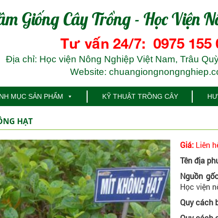
âm Giống Cây Trồng - Học Viện N
Tư vấn 24/7: 0975 155 
Địa chỉ: Học viện Nông Nghiệp Việt Nam, Trâu Quỳ
Website: chuangiongnongnghiep.
NH MỤC SẢN PHẨM
KỸ THUẬT TRỒNG CÂY
HƯ
ÔNG HẠT
Giá:
Liên h
Tên địa ph
Nguồn gốc
Học viện n
Quy cách 
Quy cách c