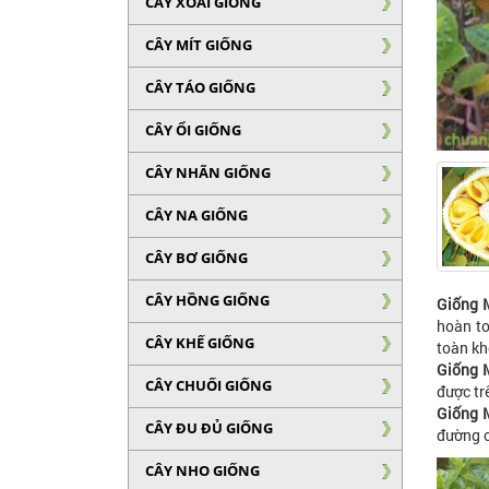
CÂY XOÀI GIỐNG
CÂY MÍT GIỐNG
CÂY TÁO GIỐNG
CÂY ỔI GIỐNG
CÂY NHÃN GIỐNG
CÂY NA GIỐNG
CÂY BƠ GIỐNG
CÂY HỒNG GIỐNG
Giống 
hoàn t
CÂY KHẾ GIỐNG
toàn kh
Giống 
CÂY CHUỐI GIỐNG
được tr
Giống 
CÂY ĐU ĐỦ GIỐNG
đường c
CÂY NHO GIỐNG