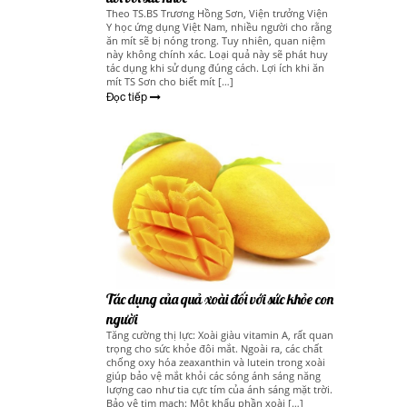
Theo TS.BS Trương Hồng Sơn, Viện trưởng Viện
Y học ứng dụng Việt Nam, nhiều người cho rằng
ăn mít sẽ bị nóng trong. Tuy nhiên, quan niệm
này không chính xác. Loại quả này sẽ phát huy
tác dụng khi sử dụng đúng cách. Lợi ích khi ăn
mít TS Sơn cho biết mít […]
Đọc tiếp
Tác dụng của quả xoài đối với sức khỏe con
người
Tăng cường thị lực: Xoài giàu vitamin A, rất quan
trọng cho sức khỏe đôi mắt. Ngoài ra, các chất
chống oxy hóa zeaxanthin và lutein trong xoài
giúp bảo vệ mắt khỏi các sóng ánh sáng năng
lượng cao như tia cực tím của ánh sáng mặt trời.
Bảo vệ tim mạch: Một khẩu phần xoài […]