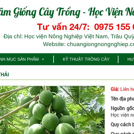
âm Giống Cây Trồng - Học Viện N
Tư vấn 24/7: 0975 155 
Địa chỉ: Học viện Nông Nghiệp Việt Nam, Trâu Quỳ
Website: chuangiongnongnghiep.
NH MỤC SẢN PHẨM
KỸ THUẬT TRỒNG CÂY
HƯ
THÁI
Giá:
Liên h
Tên địa ph
Nguồn gốc
Học viện n
Quy cách 
Quy cách c