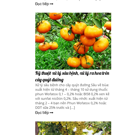
Đọc tiếp
Kỹ thuật xử lý sâu bệnh, xử lý ra hoa trên
cây quýt đường
Xử lý sâu bệnh cho cây quýt đường Sâu vẽ bùa:
xuất hiện từ tháng 4 – tháng 10 sử dụng thuốc
phun Wofatox 0,1 – 0,2% hoặc BI58 0,2% xen kẽ
với sunfat nicôtin 0,2%. Sâu nhớt: xuất hiện từ
tháng 2 – 4 bạn nên Phun Wofatox 0,2% hoặc
DDT sữa 25% trước và […]
Đọc tiếp