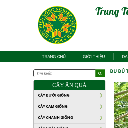
Trung T
TRANG CHỦ
GIỚI THIỆU
DA
ĐU ĐỦ 
CÂY ĂN QUẢ
CÂY BƯỞI GIỐNG
CÂY CAM GIỐNG
CÂY CHANH GIỐNG