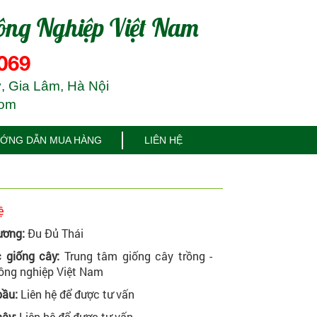
ông Nghiệp Việt Nam
069
, Gia Lâm, Hà Nội
com
ỚNG DẪN MUA HÀNG
LIÊN HỆ
ệ
ương:
Đu Đủ Thái
 giống cây:
Trung tâm giống cây trồng -
ông nghiệp Việt Nam
bầu:
Liên hệ để được tư vấn
ây:
Liên hệ để được tư vấn