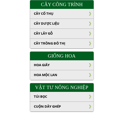
CÂY CÔNG TRÌNH
CÂY CỔ THỤ
CÂY DƯỢC LIỆU
CÂY LẤY GỖ
CÂY TRỒNG ĐÔ THỊ
GIỐNG HOA
HOA GIẤY
HOA MỘC LAN
VẬT TƯ NÔNG NGHIỆP
TÚI BỌC
CUỘN DÂY GHÉP