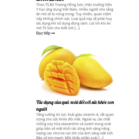
Theo TS.BS Trương Hồng Sơn, Viện trưởng Viện
Y học ứng dụng Việt Nam, nhiều người cho rằng
ăn mít sẽ bị nóng trong. Tuy nhiên, quan niệm
này không chính xác. Loại quả này sẽ phát huy
tác dụng khi sử dụng đúng cách. Lợi ích khi ăn
mít TS Sơn cho biết mít […]
Đọc tiếp
Tác dụng của quả xoài đối với sức khỏe con
người
Tăng cường thị lực: Xoài giàu vitamin A, rất quan
trọng cho sức khỏe đôi mắt. Ngoài ra, các chất
chống oxy hóa zeaxanthin và lutein trong xoài
giúp bảo vệ mắt khỏi các sóng ánh sáng năng
lượng cao như tia cực tím của ánh sáng mặt trời.
Bảo vệ tim mạch: Một khẩu phần xoài […]