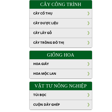
CÂY CÔNG TRÌNH
CÂY CỔ THỤ
CÂY DƯỢC LIỆU
CÂY LẤY GỖ
CÂY TRỒNG ĐÔ THỊ
GIỐNG HOA
HOA GIẤY
HOA MỘC LAN
VẬT TƯ NÔNG NGHIỆP
TÚI BỌC
CUỘN DÂY GHÉP