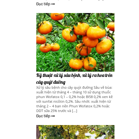
Đọc tiếp
Kỹ thuật xử lý sâu bệnh, xử lý ra hoa trên
cây quýt đường
Xử lý sâu bệnh cho cây quýt đường Sâu vẽ bùa:
xuất hiện từ tháng 4 – tháng 10 sử dụng thuốc
phun Wofatox 0,1 – 0,2% hoặc BI58 0,2% xen kẽ
với sunfat nicôtin 0,2%. Sâu nhớt: xuất hiện từ
tháng 2 – 4 bạn nên Phun Wofatox 0,2% hoặc
DDT sữa 25% trước và […]
Đọc tiếp