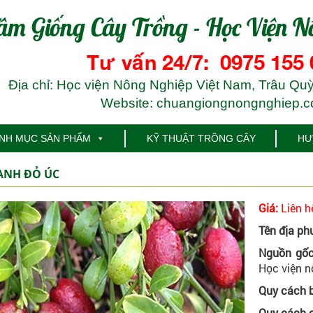
âm Giống Cây Trồng - Học Viện N
Tư vấn 24/7: 0975 155 
Địa chỉ: Học viện Nông Nghiệp Việt Nam, Trâu Quỳ
Website: chuangiongnongnghiep.
NH MỤC SẢN PHẨM
KỸ THUẬT TRỒNG CÂY
HƯ
ANH ĐỎ ÚC
Giá:
Liên h
Tên địa ph
Nguồn gốc
Học viện n
Quy cách 
Quy cách c