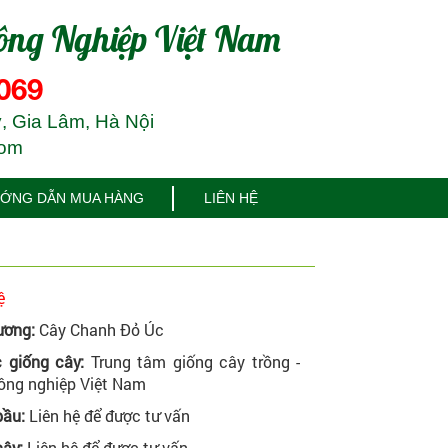
ông Nghiệp Việt Nam
069
, Gia Lâm, Hà Nội
com
ỚNG DẪN MUA HÀNG
LIÊN HỆ
ệ
ương:
Cây Chanh Đỏ Úc
 giống cây:
Trung tâm giống cây trồng -
ông nghiệp Việt Nam
bầu:
Liên hệ để được tư vấn
ây:
Liên hệ để được tư vấn