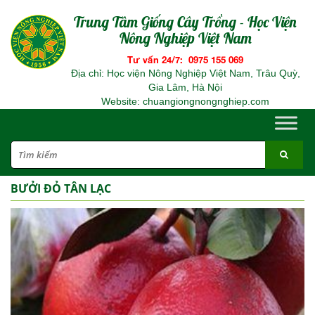
Trung Tâm Giống Cây Trồng - Học Viện
Nông Nghiệp Việt Nam
Tư vấn 24/7: 0975 155 069
Địa chỉ: Học viện Nông Nghiệp Việt Nam, Trâu Quỳ,
Gia Lâm, Hà Nội
Website: chuangiongnongnghiep.com
BƯỞI ĐỎ TÂN LẠC