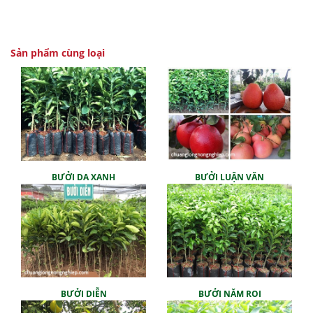
Sản phẩm cùng loại
BƯỞI DA XANH
BƯỞI LUẬN VĂN
BƯỞI DIỄN
BƯỞI NĂM ROI