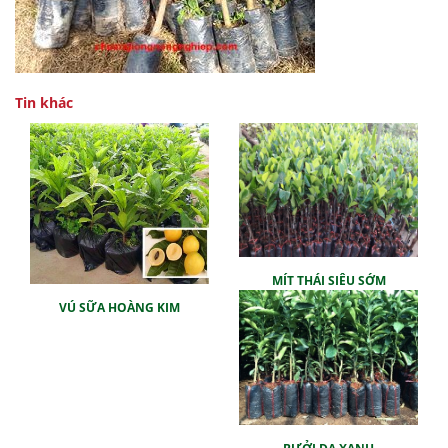
Tin khác
MÍT THÁI SIÊU SỚM
VÚ SỮA HOÀNG KIM