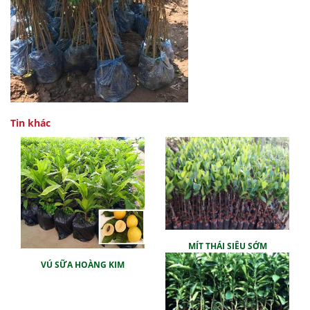
Tin khác
MÍT THÁI SIÊU SỚM
VÚ SỮA HOÀNG KIM