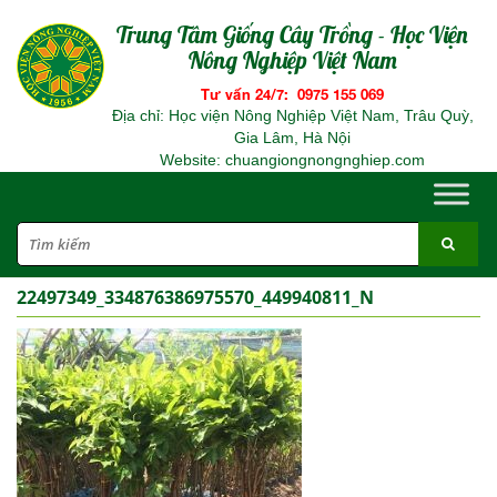
Trung Tâm Giống Cây Trồng - Học Viện
Nông Nghiệp Việt Nam
Tư vấn 24/7: 0975 155 069
Địa chỉ: Học viện Nông Nghiệp Việt Nam, Trâu Quỳ,
Gia Lâm, Hà Nội
Website: chuangiongnongnghiep.com
22497349_334876386975570_449940811_N