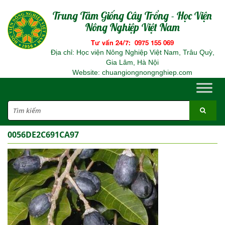
Trung Tâm Giống Cây Trồng - Học Viện
Nông Nghiệp Việt Nam
Tư vấn 24/7: 0975 155 069
Địa chỉ: Học viện Nông Nghiệp Việt Nam, Trâu Quỳ,
Gia Lâm, Hà Nội
Website: chuangiongnongnghiep.com
0056DE2C691CA97