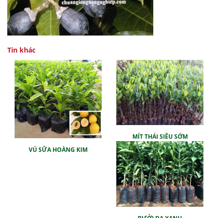
Tin khác
MÍT THÁI SIÊU SỚM
VÚ SỮA HOÀNG KIM