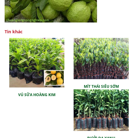
Tin khác
MÍT THÁI SIÊU SỚM
VÚ SỮA HOÀNG KIM