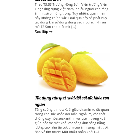
Theo TS.BS Trương Hồng Sơn, Viện trưởng Viện
Y học ứng dụng Việt Nam, nhiều người cho rằng
ăn mít sẽ bị nóng trong. Tuy nhiên, quan niệm
này không chính xác. Loại quả này sẽ phát huy
tác dụng khi sử dụng đúng cách. Lợi ích khi ăn
mít TS Sơn cho biết mít […]
Đọc tiếp
Tác dụng của quả xoài đối với sức khỏe con
người
Tăng cường thị lực: Xoài giàu vitamin A, rất quan
trọng cho sức khỏe đôi mắt. Ngoài ra, các chất
chống oxy hóa zeaxanthin và lutein trong xoài
giúp bảo vệ mắt khỏi các sóng ánh sáng năng
lượng cao như tia cực tím của ánh sáng mặt trời.
Bảo vệ tim mạch: Một khẩu phần xoài […]