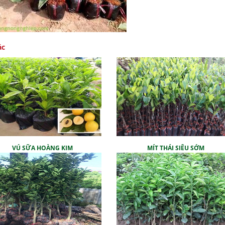
ác
VÚ SỮA HOÀNG KIM
MÍT THÁI SIÊU SỚM