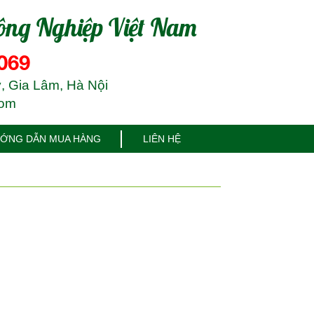
ông Nghiệp Việt Nam
069
, Gia Lâm, Hà Nội
com
ỚNG DẪN MUA HÀNG
LIÊN HỆ