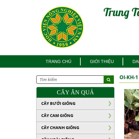
Trung T
TRANG CHỦ
GIỚI THIỆU
DA
OI-KH-1
CÂY ĂN QUẢ
CÂY BƯỞI GIỐNG
CÂY CAM GIỐNG
CÂY CHANH GIỐNG