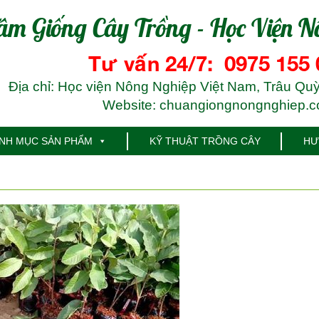
âm Giống Cây Trồng - Học Viện N
Tư vấn 24/7: 0975 155 
Địa chỉ: Học viện Nông Nghiệp Việt Nam, Trâu Quỳ
Website: chuangiongnongnghiep.
NH MỤC SẢN PHẨM
KỸ THUẬT TRỒNG CÂY
HƯ