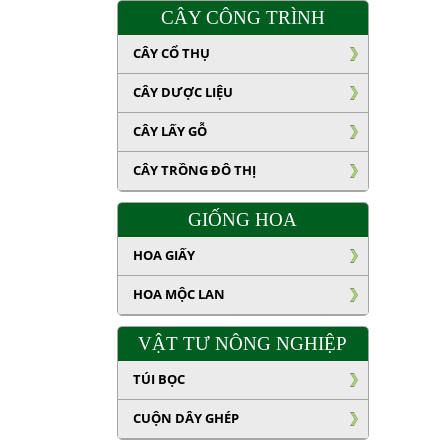
CÂY CÔNG TRÌNH
CÂY CỔ THỤ
CÂY DƯỢC LIỆU
CÂY LẤY GỖ
CÂY TRỒNG ĐÔ THỊ
GIỐNG HOA
HOA GIẤY
HOA MỘC LAN
VẬT TƯ NÔNG NGHIỆP
TÚI BỌC
CUỘN DÂY GHÉP