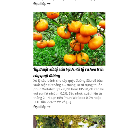
Đọc tiếp
Kỹ thuật xử lý sâu bệnh, xử lý ra hoa trên
cây quýt đường
Xử lý sâu bệnh cho cây quýt đường Sâu vẽ bùa:
xuất hiện từ tháng 4 – tháng 10 sử dụng thuốc
phun Wofatox 0,1 – 0,2% hoặc BI58 0,2% xen kẽ
với sunfat nicôtin 0,2%. Sâu nhớt: xuất hiện từ
tháng 2 – 4 bạn nên Phun Wofatox 0,2% hoặc
DDT sữa 25% trước và […]
Đọc tiếp