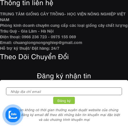
Thông tin liên hệ
TRUNG TÂM GIỐNG CÂY TRỒNG- HỌC VIỆN NÔNG NGHIỆP VIỆT
NAM
Phòng kinh doanh chuyên cung cấp các loại giống cây chất lượng
Trâu Quỳ - Gia Lâm - Hà Nội
Điện thoại: 0966 236 723 - 0975 155 069
Email: chuangiongnongnghiep@gmail.com
Hỗ trợ kỹ thuật/ Đặt hàng: 24/7
Theo Dõi Chuyển Đổi
Đăng ký nhận tin
Nếu bạn không có thời gian thường xuyên duyệt website của chúng
tôi.Hãy đăng ký email để theo dõi những bản tin khuyến mại đặc biệt
và các chương trình khuyến mại