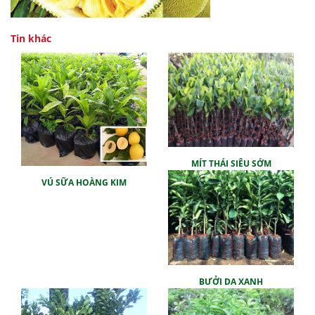
Tin khác
MÍT THÁI SIÊU SỚM
VÚ SỮA HOÀNG KIM
BƯỞI DA XANH