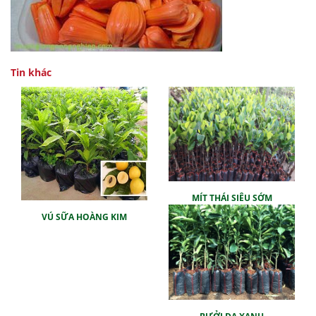
Tin khác
MÍT THÁI SIÊU SỚM
VÚ SỮA HOÀNG KIM