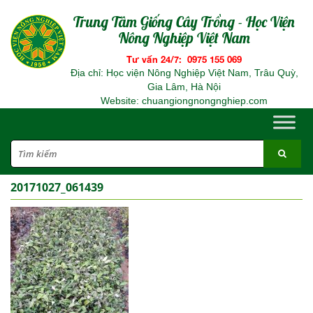
Trung Tâm Giống Cây Trồng - Học Viện
Nông Nghiệp Việt Nam
Tư vấn 24/7: 0975 155 069
Địa chỉ: Học viện Nông Nghiệp Việt Nam, Trâu Quỳ,
Gia Lâm, Hà Nội
Website: chuangiongnongnghiep.com
20171027_061439