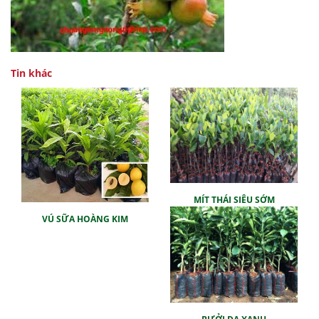
Tin khác
MÍT THÁI SIÊU SỚM
VÚ SỮA HOÀNG KIM