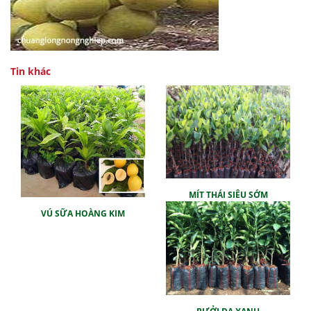
Tin khác
MÍT THÁI SIÊU SỚM
VÚ SỮA HOÀNG KIM