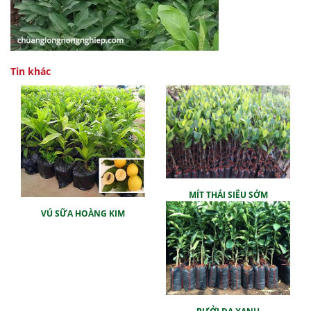
Tin khác
MÍT THÁI SIÊU SỚM
VÚ SỮA HOÀNG KIM